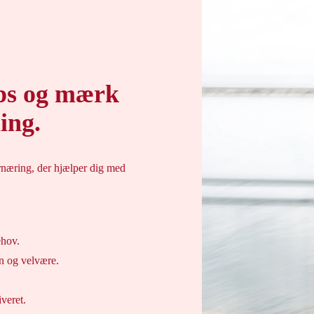
ips og mærk
ing.
rnæring, der hjælper dig med
ehov.
on og velvære.
veret.