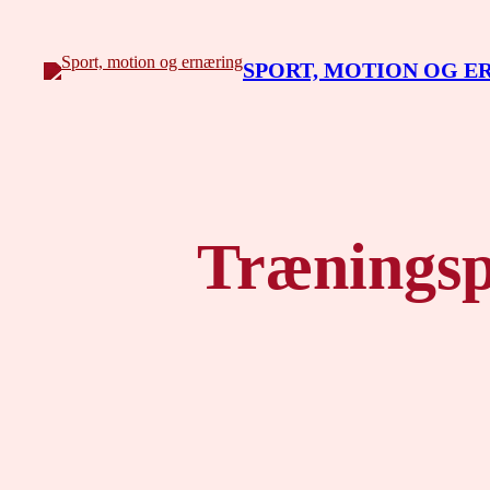
Spring
til
SPORT, MOTION OG 
indhold
Træningsp